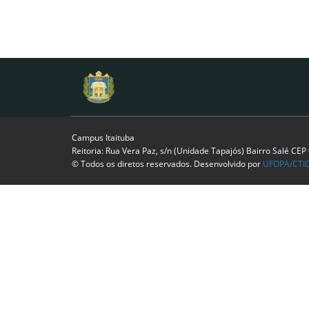
Campus Itaituba
Reitoria: Rua Vera Paz, s/n (Unidade Tapajós) Bairro Salé CE
© Todos os diretos reservados. Desenvolvido por
UFOPA/CTI