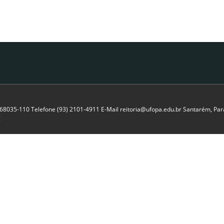
P 68035-110 Telefone (93) 2101-4911 E-Mail reitoria@ufopa.edu.br Santarém, Pará
C