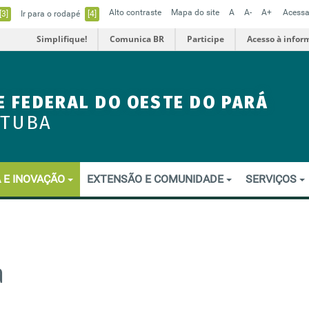
Alto contraste
Mapa do site
A
A-
A+
Acessa
[3]
Ir para o rodapé
[4]
Simplifique!
Comunica BR
Participe
Acesso à infor
E FEDERAL DO OESTE DO PARÁ
ITUBA
 E INOVAÇÃO
EXTENSÃO E COMUNIDADE
SERVIÇOS
a