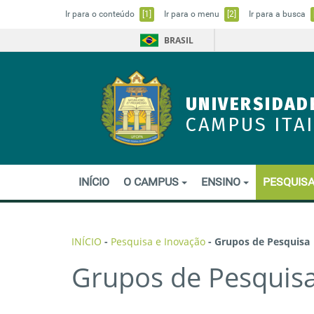
Ir para o conteúdo
[1]
Ir para o menu
[2]
Ir para a busca
BRASIL
UNIVERSIDAD
CAMPUS ITA
INÍCIO
O CAMPUS
ENSINO
PESQUISA
INÍCIO
-
Pesquisa e Inovação
-
Grupos de Pesquisa
Grupos de Pesquis