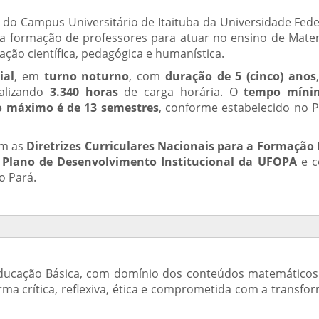
 do Campus Universitário de Itaituba da Universidade Fede
a formação de professores para atuar no ensino de Mate
ção científica, pedagógica e humanística.
ial
, em
turno noturno
, com
duração de 5 (cinco) anos
talizando
3.340 horas
de carga horária. O
tempo míni
 máximo é de 13 semestres
, conforme estabelecido no P
om as
Diretrizes Curriculares Nacionais para a Formação I
o
Plano de Desenvolvimento Institucional da UFOPA
e c
o Pará.
ducação Básica, com domínio dos conteúdos matemáticos
rma crítica, reflexiva, ética e comprometida com a transfo