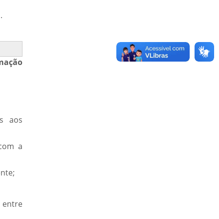
.
mação
as aos
 com a
ente;
 entre