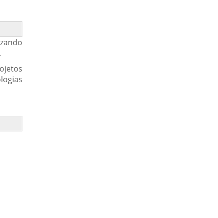
izando
.
rojetos
logias