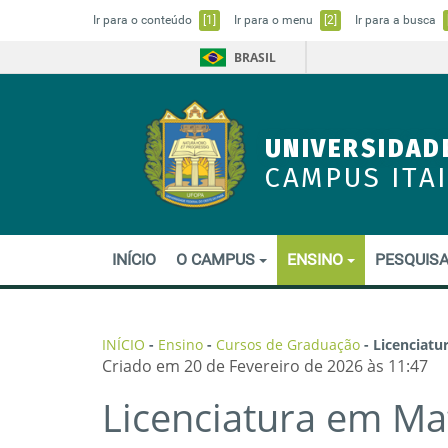
Ir para o conteúdo
[1]
Ir para o menu
[2]
Ir para a busca
BRASIL
UNIVERSIDAD
CAMPUS ITA
INÍCIO
O CAMPUS
ENSINO
PESQUISA
INÍCIO
-
Ensino
-
Cursos de Graduação
-
Licenciatu
Criado em 20 de Fevereiro de 2026 às 11:47
Licenciatura em Ma