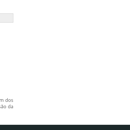
ém dos
são da