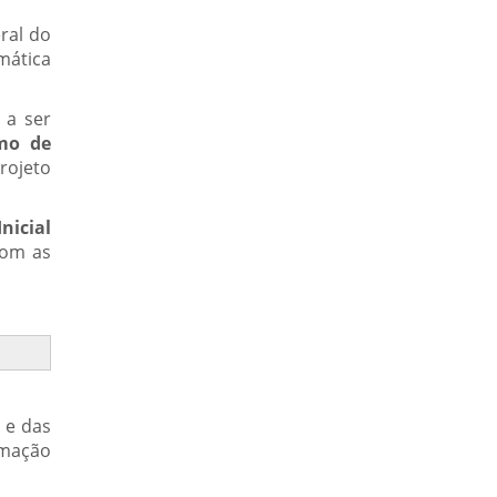
ral do
mática
, a ser
mo de
rojeto
nicial
om as
 e das
rmação