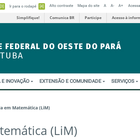
Alto contraste
Mapa do site
A
A-
A+
Acessa
[3]
Ir para o rodapé
[4]
Simplifique!
Comunica BR
Participe
Acesso à infor
E FEDERAL DO OESTE DO PARÁ
ITUBA
 E INOVAÇÃO
EXTENSÃO E COMUNIDADE
SERVIÇOS
ra em Matemática (LiM)
temática (LiM)